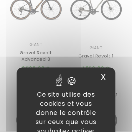
GIANT
GIANT
Gravel Revolt
Gravel Revolt 1
Advanced 3
2 500,00 €
1 850,00 €
X
Masqu
Ce site utilise des
cookies et vous
donne le contrôle
sur ceux que vous
souhaitez activer