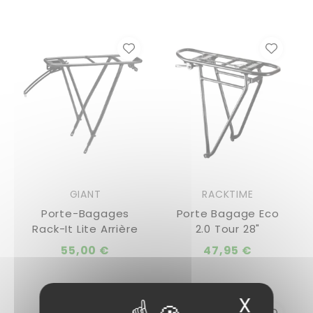
GIANT
RACKTIME
Porte-Bagages
Porte Bagage Eco
Rack-It Lite Arrière
2.0 Tour 28"
55,00 €
47,95 €
X
Masqu