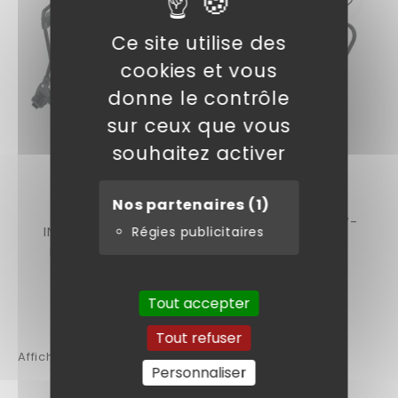
Ce site utilise des
cookies et vous
donne le contrôle
sur ceux que vous
souhaitez activer
SKS-GERMANY
ZEG
Nos partenaires
(1)
Porte-Bagages
Porte Bagage SW-
INFINITY UNIVERSAL
Régies publicitaires
KM038S
PLAQUE MIK NOIR
109,99 €
46,99 €
Tout accepter
Tout refuser
Affichage 1-4 de 4 article(s)
Personnaliser