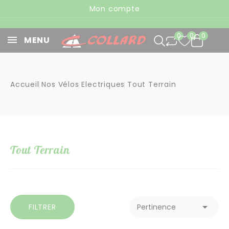
Panneau de gestion des cookies
Mon compte
0
0
0
MENU
Accueil
Nos Vélos
Electriques
Tout Terrain
Tout Terrain

FILTRER
Pertinence