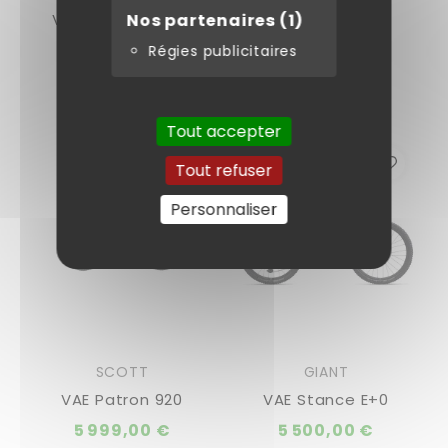
Nos partenaires
(1)
VAE OVERVOLT TR
VAE Speedster
4.6
Gravel Eride 50
Régies publicitaires
4 499,00 €
3 499,00 €
Tout accepter
Tout refuser
Personnaliser
SCOTT
GIANT
VAE Patron 920
VAE Stance E+0
5 999,00 €
5 500,00 €