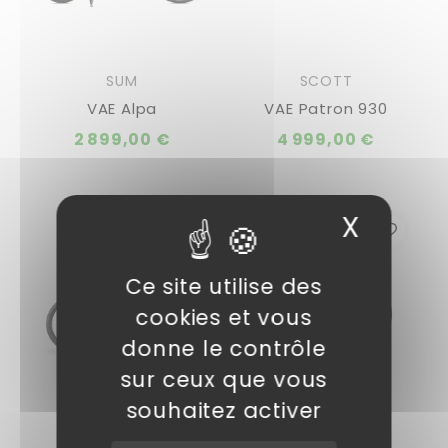
SUM
SCOTT
VAE Alpa
VAE Patron 930
2 899,00 €
4 999,00 €
X
Masqu
Ce site utilise des
cookies et vous
donne le contrôle
sur ceux que vous
souhaitez activer
LAPIERRE
SCOTT