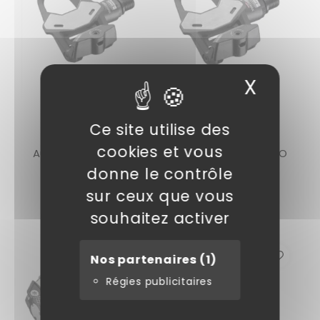
X
Masqu
LOOK
LOOK
Ce site utilise des
Pédales
Pédales
cookies et vous
Automatiques KEO
Automatiques KEO
2 Max
2 MAX CARBON
donne le contrôle
90,00 €
112,00 €
sur ceux que vous
souhaitez activer
Nos partenaires
(1)
Régies publicitaires