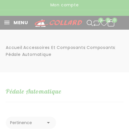
Panneau de gestion des cookies
Mon compte
0
0
0
MENU
Accueil
Accessoires Et Composants
Composants
Pédale Automatique
Pédale Automatique

Pertinence