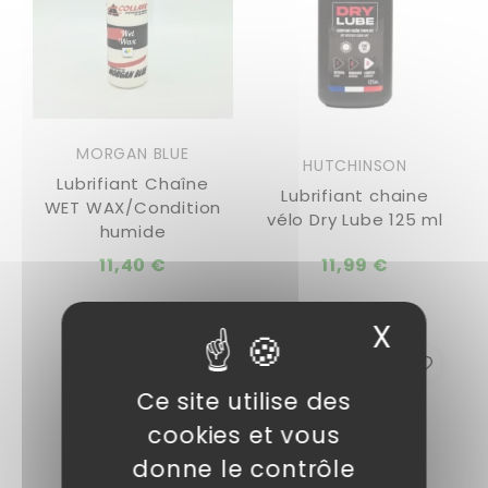
MORGAN BLUE
HUTCHINSON
Lubrifiant Chaîne
Lubrifiant chaine
WET WAX/Condition
vélo Dry Lube 125 ml
humide
11,40 €
11,99 €
X
Masqu
Ce site utilise des
cookies et vous
donne le contrôle