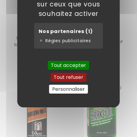
sur ceux que vous
souhaitez activer
MOTOREX
Nos partenaires
(1)
GIANT
Lubrifiant chaîne
Régies publicitaires
Nettoyant Senteur
Multi-usage (ville)
Rose 750mL
100ml
10,99 €
9,90 €
Tout accepter
Tout refuser
Personnaliser