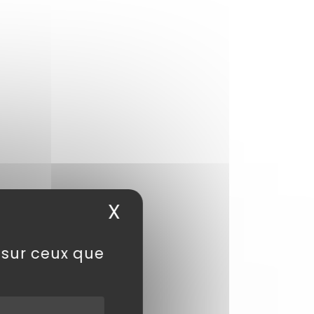
X
Masquer le bandea
e sur ceux que