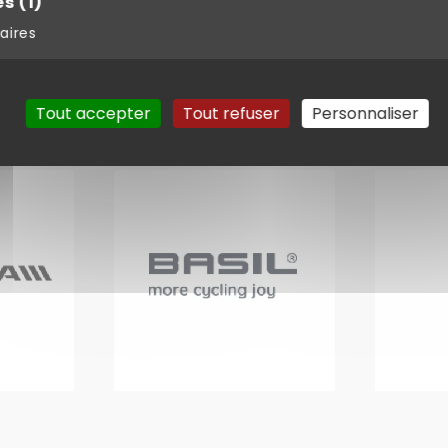
es
(1)
aires
Tout accepter
Tout refuser
Personnaliser