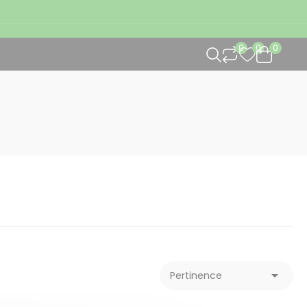
0
0
0

Pertinence