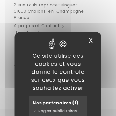
2 Rue Louis Leprince-Ringuet
51000 Châlons-en-Champagne
France
À propos et Contact

Fermé
Lun.
X
Masqu
08:30–12:00, 14:00–18:30
Mar.
08:30–12:00, 14:00–18:30
Mer.
08:30–12:00, 14:00–18:30
Jeu.
Ce site utilise des
08:30–12:00, 14:00–18:30
Ven.
cookies et vous
08:30–12:00, 14:00–17:30
Sam.
donne le contrôle
Fermé
Dim.
sur ceux que vous
souhaitez activer
Nos partenaires
(1)
Régies publicitaires