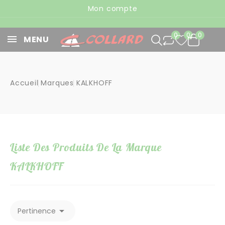
Panneau de gestion des cookies
Mon compte
0
0
0
MENU
Accueil
Marques
KALKHOFF
Liste Des Produits De La Marque
KALKHOFF

Pertinence