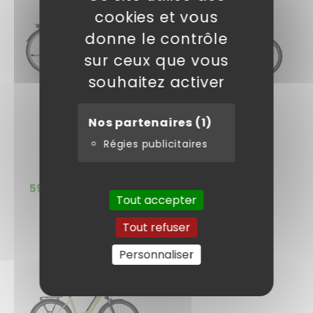
cookies et vous
donne le contrôle
sur ceux que vous
souhaitez activer
Nos partenaires
(1)
KALKHOFF
KALKHOFF
Régies publicitaires
VAE ENTICE L
VTC IMAGE LITE
SEASON
Prix
595,00 €
899,00 €
2 999,00 €
Tout accepter
normal
Tout refuser
Personnaliser