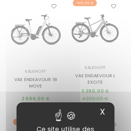
-810,00 €
KALKHOFF
KALKHOFF
VAE ENDAEVOUR L
VAE ENDEAVOUR 1B
EXCITE
MOVE
Prix
3 390,00 €
normal
2 899,00 €
4 200,00 €
X
Masqu
-304,00 €
Ce site utilise des