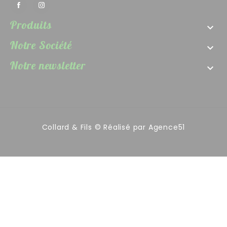
Produits

Notre Société

Notre newsletter

Collard & Fils © Réalisé par
Agence51